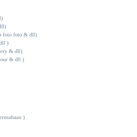
l)
ll)
 foto foto & dll)
ll )
very & dll)
tour & dll )
erusahaan )