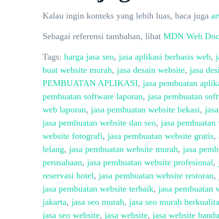
Kalau ingin konteks yang lebih luas, baca juga
ar
Sebagai referensi tambahan, lihat
MDN Web Doc
Tags:
harga jasa seo
,
jasa aplikasi berbasis web
,
buat website murah
,
jasa desain website
,
jasa des
PEMBUATAN APLIKASI
,
jasa pembuatan aplik
pembuatan software laporan
,
jasa pembuatan sof
web laporan
,
jasa pembuatan website bekasi
,
jas
jasa pembuatan website dan seo
,
jasa pembuatan 
website fotografi
,
jasa pembuatan website gratis
,
lelang
,
jasa pembuatan website murah
,
jasa pemb
perusahaan
,
jasa pembuatan website profesional
,
reservasi hotel
,
jasa pembuatan website restoran
,
jasa pembuatan website terbaik
,
jasa pembuatan w
jakarta
,
jasa seo murah
,
jasa seo murah berkualit
jasa seo website
,
jasa website
,
jasa website band