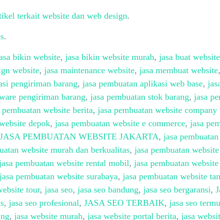
tikel terkait website dan web design
.
s
.
jasa bikin website
,
jasa bikin website murah
,
jasa buat website
ign website
,
jasa maintenance website
,
jasa membuat website
asi pengiriman barang
,
jasa pembuatan aplikasi web base
,
jas
tware pengiriman barang
,
jasa pembuatan stok barang
,
jasa p
a pembuatan website berita
,
jasa pembuatan website company 
website depok
,
jasa pembuatan website e commerce
,
jasa pe
JASA PEMBUATAN WEBSITE JAKARTA
,
jasa pembuatan
uatan website murah dan berkualitas
,
jasa pembuatan website
jasa pembuatan website rental mobil
,
jasa pembuatan website
jasa pembuatan website surabaya
,
jasa pembuatan website ta
ebsite tour
,
jasa seo
,
jasa seo bandung
,
jasa seo bergaransi
,
J
as
,
jasa seo profesional
,
JASA SEO TERBAIK
,
jasa seo term
ung
,
jasa website murah
,
jasa website portal berita
,
jasa websi