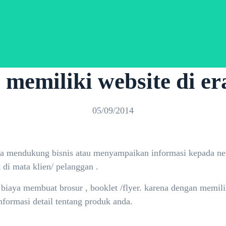
JASA PEMBUATAN WEBSITE JAKARTA
PROMO
memiliki website di era
05/09/2014
una mendukung bisnis atau menyampaikan informasi kepada net
t di mata klien/ pelanggan .
i biaya membuat brosur , booklet /flyer. karena dengan mem
nformasi detail tentang produk anda.