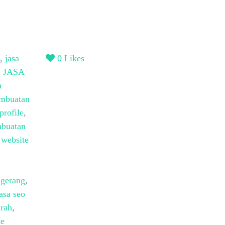
,
jasa
0
Likes
,
JASA
a
embuatan
profile
,
mbuatan
 website
ngerang
,
asa seo
urah
,
te