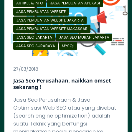
ARTIKEL & INFO
JASA PEMBUATAN APLIKASI
JASA PEMBUATAN WEBSITE
JASA PEMBUATAN WEBSITE JAKARTA
JASA PEMBUATAN WEBSITE MAKASSAR
JASA SEO JAKARTA
JASA SEO MURAH JAKARTA
JASA SEO SURABAYA
MYSQL
27/03/2018
Jasa Seo Perusahaan, naikkan omset
sekarang !
Jasa Seo Perusahaan & Jasa
Optimisasi Web SEO atau yang disebut
(search engine optimization) adalah
suatu Teknik yang berfungsi
meningkatkan posisi pencarian ke