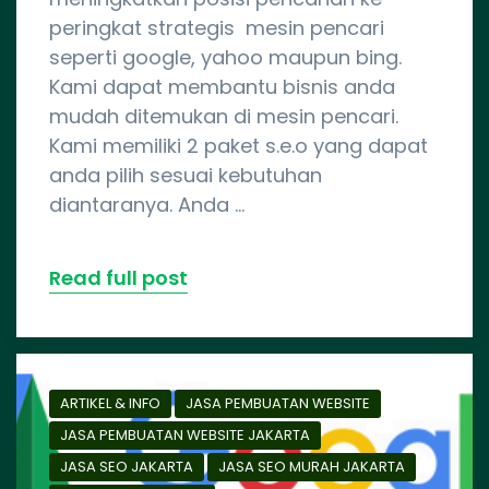
peringkat strategis mesin pencari
seperti google, yahoo maupun bing.
Kami dapat membantu bisnis anda
mudah ditemukan di mesin pencari.
Kami memiliki 2 paket s.e.o yang dapat
anda pilih sesuai kebutuhan
diantaranya. Anda …
Read full post
ARTIKEL & INFO
JASA PEMBUATAN WEBSITE
JASA PEMBUATAN WEBSITE JAKARTA
JASA SEO JAKARTA
JASA SEO MURAH JAKARTA