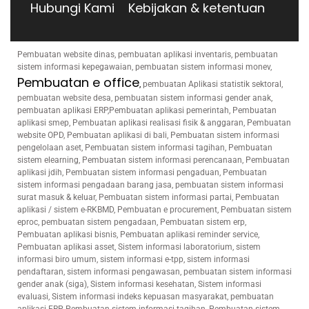
Hubungi Kami
Kebijakan & ketentuan
Pembuatan website dinas, pembuatan aplikasi inventaris, pembuatan
sistem informasi kepegawaian, pembuatan sistem informasi monev,
Pembuatan e office
,
pembuatan Aplikasi statistik sektoral,
pembuatan website desa, pembuatan sistem informasi gender anak,
pembuatan aplikasi ERP,Pembuatan aplikasi pemerintah, Pembuatan
aplikasi smep, Pembuatan aplikasi realisasi fisik & anggaran, Pembuatan
website OPD, Pembuatan aplikasi di bali, Pembuatan sistem informasi
pengelolaan aset, Pembuatan sistem informasi tagihan, Pembuatan
sistem elearning, Pembuatan sistem informasi perencanaan, Pembuatan
aplikasi jdih, Pembuatan sistem informasi pengaduan, Pembuatan
sistem informasi pengadaan barang jasa, pembuatan sistem informasi
surat masuk & keluar, Pembuatan sistem informasi partai, Pembuatan
aplikasi / sistem e-RKBMD, Pembuatan e procurement, Pembuatan sistem
eproc, pembuatan sistem pengadaan, Pembuatan sistem erp,
Pembuatan aplikasi bisnis, Pembuatan aplikasi reminder service,
Pembuatan aplikasi asset, Sistem informasi laboratorium, sistem
informasi biro umum, sistem informasi e-tpp, sistem informasi
pendaftaran, sistem informasi pengawasan, pembuatan sistem informasi
gender anak (siga), Sistem informasi kesehatan, Sistem informasi
evaluasi, Sistem informasi indeks kepuasan masyarakat, pembuatan