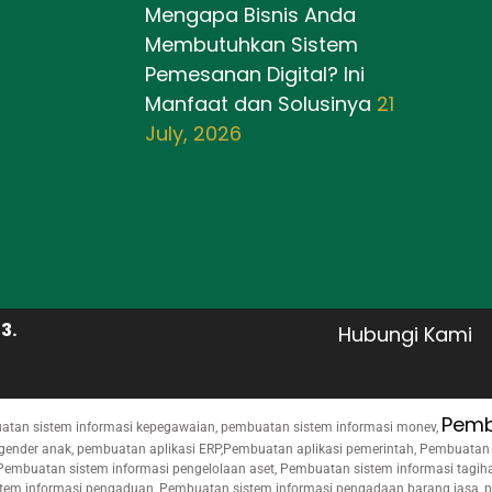
Mengapa Bisnis Anda
Membutuhkan Sistem
Pemesanan Digital? Ini
Manfaat dan Solusinya
21
July, 2026
3.
Hubungi Kami
Pemb
uatan sistem informasi kepegawaian, pembuatan sistem informasi monev,
gender anak, pembuatan aplikasi ERP,Pembuatan aplikasi pemerintah, Pembuatan ap
 Pembuatan sistem informasi pengelolaan aset, Pembuatan sistem informasi tagi
stem informasi pengaduan, Pembuatan sistem informasi pengadaan barang jasa, p