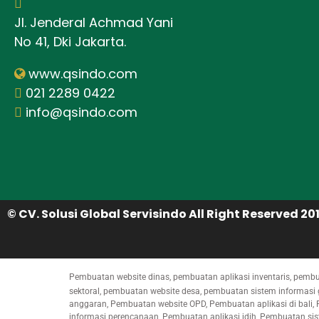
Jl. Jenderal Achmad Yani
No 41, Dki Jakarta.
www.qsindo.com
021 2289 0422
info@qsindo.com
© CV. Solusi Global Servisindo All Right Reserved 201
Pembuatan website dinas, pembuatan aplikasi inventaris, pemb
sektoral, pembuatan website desa, pembuatan sistem informasi 
anggaran, Pembuatan website OPD, Pembuatan aplikasi di bali,
informasi perencanaan, Pembuatan aplikasi jdih, Pembuatan si