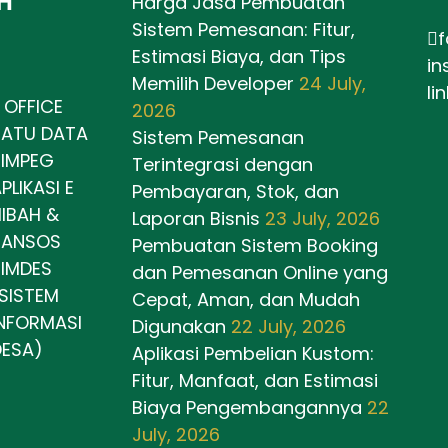
H
Harga Jasa Pembuatan
Sistem Pemesanan: Fitur,
Estimasi Biaya, dan Tips
in
Memilih Developer
24 July,
li
 OFFICE
2026
SATU DATA
Sistem Pemesanan
SIMPEG
Terintegrasi dengan
PLIKASI E
Pembayaran, Stok, dan
IBAH &
Laporan Bisnis
23 July, 2026
BANSOS
Pembuatan Sistem Booking
IMDES
dan Pemesanan Online yang
SISTEM
Cepat, Aman, dan Mudah
NFORMASI
Digunakan
22 July, 2026
DESA)
Aplikasi Pembelian Kustom:
Fitur, Manfaat, dan Estimasi
Biaya Pengembangannya
22
July, 2026