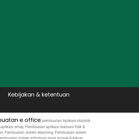
Kebijakan & ketentuan
uatan e office
,
pembuatan Aplikasi statistik
likasi smep, Pembuatan aplikasi realisasi fisik &
han, Pembuatan sistem elearning, Pembuatan sistem
embuatan sistem informasi surat masuk & keluar,