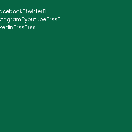
facebook
twitter
stagram
youtube
rss
nkedin
rss
rss