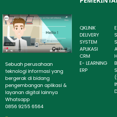
PEMERINTA
QKLINIK
E
DELIVERY
SYSTEM
APLIKASI
A
CRM
H
E- LEARNING
Sebuah perusahaan
ERP
S
teknologi informasi yang
(
bergerak di bidang
I
pengembangan aplikasi &
layanan digital lainnya
Whatsapp
0856 9255 6564