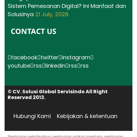
Sistem Pemesanan Digital? Ini Manfaat dan
Solusinya
21 July, 2026
CONTACT US
facebook
twitter
instagram
youtube
rss
linkedin
rss
rss
© CV. Solusi Global Servisindo All Right
Reserved 2013.
Hubungi Kami
Kebijakan & ketentuan
Pembuatan website dinas, pembuatan aplikasi inventaris, pembuatan