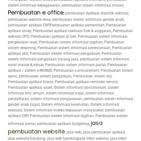
sistem informasi kepegawaian, pembuatan sistem informasi monev,
Pembuatan e office
,
pembuatan Aplikasi statistik sektoral,
pembuatan website desa, pembuatan sistem informasi gender anak,
pembuatan aplikasi ERP,Pembuatan aplikasi pemerintah, Pembuatan
aplikasi smep, Pembuatan aplikasi realisasi fisik & anggaran, Pembuatan
website OPD, Pembuatan aplikasi di bali, Pembuatan sistem informasi
pengelolaan aset, Pembuatan sistem informasi tagihan, Pembuatan
sistem elearning, Pembuatan sistem informasi perencanaan, Pembuatan
aplikasi jdih, Pembuatan sistem informasi pengaduan, Pembuatan
sistem informasi pengadaan barang jasa, pembuatan sistem informasi
surat masuk & keluar, Pembuatan sistem informasi partai, Pembuatan
aplikasi / sistem e-RKBMD, Pembuatan e procurement, Pembuatan sistem
eproc, pembuatan sistem pengadaan, Pembuatan sistem erp,
Pembuatan aplikasi bisnis, Pembuatan aplikasi reminder service,
Pembuatan aplikasi asset, Sistem informasi laboratorium, sistem
informasi biro umum, sistem informasi e-tpp, sistem informasi
pendaftaran, sistem informasi pengawasan, pembuatan sistem informasi
gender anak (siga), Sistem informasi kesehatan, Sistem informasi
evaluasi, Sistem informasi indeks kepuasan masyarakat, pembuatan
aplikasi ERP, Pembuatan sistem informasi tagihan, Pembuatan sistem
jasa
informasi partai, pembuatan aplikasi budgeting,
pembuatan website
, jasa web, jasa pembuatan aplikasi,
jasa website bandung, jasa web bandungjasa bikin website, jasa bikin