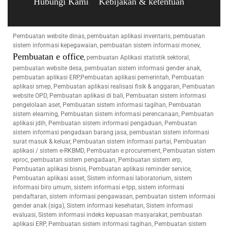
Hubungi Kami
Kebijakan & ketentuan
Pembuatan website dinas, pembuatan aplikasi inventaris, pembuatan
sistem informasi kepegawaian, pembuatan sistem informasi monev,
Pembuatan e office
,
pembuatan Aplikasi statistik sektoral,
pembuatan website desa, pembuatan sistem informasi gender anak,
pembuatan aplikasi ERP,Pembuatan aplikasi pemerintah, Pembuatan
aplikasi smep, Pembuatan aplikasi realisasi fisik & anggaran, Pembuatan
website OPD, Pembuatan aplikasi di bali, Pembuatan sistem informasi
pengelolaan aset, Pembuatan sistem informasi tagihan, Pembuatan
sistem elearning, Pembuatan sistem informasi perencanaan, Pembuatan
aplikasi jdih, Pembuatan sistem informasi pengaduan, Pembuatan
sistem informasi pengadaan barang jasa, pembuatan sistem informasi
surat masuk & keluar, Pembuatan sistem informasi partai, Pembuatan
aplikasi / sistem e-RKBMD, Pembuatan e procurement, Pembuatan sistem
eproc, pembuatan sistem pengadaan, Pembuatan sistem erp,
Pembuatan aplikasi bisnis, Pembuatan aplikasi reminder service,
Pembuatan aplikasi asset, Sistem informasi laboratorium, sistem
informasi biro umum, sistem informasi e-tpp, sistem informasi
pendaftaran, sistem informasi pengawasan, pembuatan sistem informasi
gender anak (siga), Sistem informasi kesehatan, Sistem informasi
evaluasi, Sistem informasi indeks kepuasan masyarakat, pembuatan
aplikasi ERP, Pembuatan sistem informasi tagihan, Pembuatan sistem