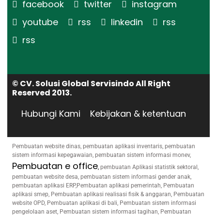
facebook
twitter
instagram
youtube
rss
linkedin
rss
rss
© CV. Solusi Global Servisindo All Right
Reserved 2013.
Hubungi Kami
Kebijakan & ketentuan
Pembuatan website dinas, pembuatan aplikasi inventaris, pembuatan
sistem informasi kepegawaian, pembuatan sistem informasi monev,
Pembuatan e office
,
pembuatan Aplikasi statistik sektoral,
pembuatan website desa, pembuatan sistem informasi gender anak,
pembuatan aplikasi ERP,Pembuatan aplikasi pemerintah, Pembuatan
aplikasi smep, Pembuatan aplikasi realisasi fisik & anggaran, Pembuatan
website OPD, Pembuatan aplikasi di bali, Pembuatan sistem informasi
pengelolaan aset, Pembuatan sistem informasi tagihan, Pembuatan