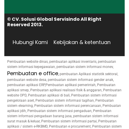
© CV. Solusi Global Servisindo All Right
Reserved 2013.
Hubungi Kami
Kebijakan & ketentuan
Pembuatan website dinas, pembuatan aplikasi inventaris, pembuatan
sistem informasi kepegawaian, pembuatan sistem informasi monev,
Pembuatan e office
,
pembuatan Aplikasi statistik sektoral,
pembuatan website desa, pembuatan sistem informasi gender anak,
pembuatan aplikasi ERP,Pembuatan aplikasi pemerintah, Pembuatan
aplikasi smep, Pembuatan aplikasi realisasi fisik & anggaran, Pembuatan
website OPD, Pembuatan aplikasi di bali, Pembuatan sistem informasi
pengelolaan aset, Pembuatan sistem informasi tagihan, Pembuatan
sistem elearning, Pembuatan sistem informasi perencanaan, Pembuatan
aplikasi jdih, Pembuatan sistem informasi pengaduan, Pembuatan
sistem informasi pengadaan barang jasa, pembuatan sistem informasi
surat masuk & keluar, Pembuatan sistem informasi partai, Pembuatan
aplikasi / sistem e-RKBMD, Pembuatan e procurement, Pembuatan sistem