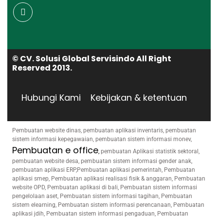
© CV. Solusi Global Servisindo All Right
Reserved 2013.
Hubungi Kami
Kebijakan & ketentuan
Pembuatan website dinas, pembuatan aplikasi inventaris, pembuatan
sistem informasi kepegawaian, pembuatan sistem informasi monev,
Pembuatan e office
,
pembuatan Aplikasi statistik sektoral,
pembuatan website desa, pembuatan sistem informasi gender anak,
pembuatan aplikasi ERP,Pembuatan aplikasi pemerintah, Pembuatan
aplikasi smep, Pembuatan aplikasi realisasi fisik & anggaran, Pembuatan
website OPD, Pembuatan aplikasi di bali, Pembuatan sistem informasi
pengelolaan aset, Pembuatan sistem informasi tagihan, Pembuatan
sistem elearning, Pembuatan sistem informasi perencanaan, Pembuatan
aplikasi jdih, Pembuatan sistem informasi pengaduan, Pembuatan