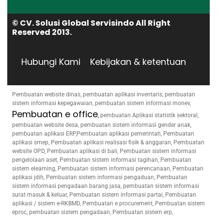
© CV. Solusi Global Servisindo All Right
Reserved 2013.
Hubungi Kami
Kebijakan & ketentuan
Pembuatan website dinas, pembuatan aplikasi inventaris, pembuatan
sistem informasi kepegawaian, pembuatan sistem informasi monev,
Pembuatan e office
,
pembuatan Aplikasi statistik sektoral,
pembuatan website desa, pembuatan sistem informasi gender anak,
pembuatan aplikasi ERP,Pembuatan aplikasi pemerintah, Pembuatan
aplikasi smep, Pembuatan aplikasi realisasi fisik & anggaran, Pembuatan
website OPD, Pembuatan aplikasi di bali, Pembuatan sistem informasi
pengelolaan aset, Pembuatan sistem informasi tagihan, Pembuatan
sistem elearning, Pembuatan sistem informasi perencanaan, Pembuatan
aplikasi jdih, Pembuatan sistem informasi pengaduan, Pembuatan
sistem informasi pengadaan barang jasa, pembuatan sistem informasi
surat masuk & keluar, Pembuatan sistem informasi partai, Pembuatan
aplikasi / sistem e-RKBMD, Pembuatan e procurement, Pembuatan sistem
eproc, pembuatan sistem pengadaan, Pembuatan sistem erp,