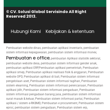
© CV. Solusi Global Servisindo All Right
Reserved 2013.
Hubungi Kami
Kebijakan & ketentuan
Pembuatan website dinas, pembuatan aplikasi inventaris, pembuatan
sistem informasi kepegawaian, pembuatan sistem informasi monev,
Pembuatan e office
,
pembuatan Aplikasi statistik sektoral,
pembuatan website desa, pembuatan sistem informasi gender anak,
pembuatan aplikasi ERP,Pembuatan aplikasi pemerintah, Pembuatan
aplikasi smep, Pembuatan aplikasi realisasi fisik & anggaran, Pembuatan
website OPD, Pembuatan aplikasi di bali, Pembuatan sistem informasi
pengelolaan aset, Pembuatan sistem informasi tagihan, Pembuatan
sistem elearning, Pembuatan sistem informasi perencanaan, Pembuatan
aplikasi jdih, Pembuatan sistem informasi pengaduan, Pembuatan
sistem informasi pengadaan barang jasa, pembuatan sistem informasi
surat masuk & keluar, Pembuatan sistem informasi partai, Pembuatan
aplikasi / sistem e-RKBMD, Pembuatan e procurement, Pembuatan sistem
eproc, pembuatan sistem pengadaan, Pembuatan sistem erp,