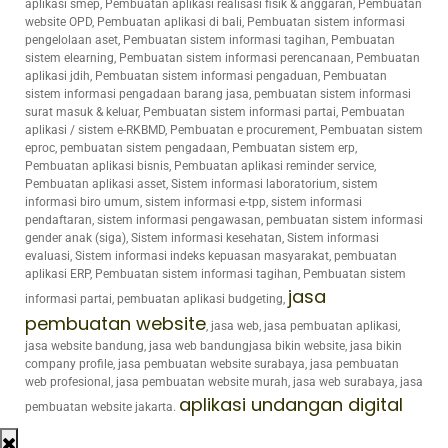
aplikasi smep, Pembuatan aplikasi realisasi fisik & anggaran, Pembuatan
website OPD, Pembuatan aplikasi di bali, Pembuatan sistem informasi
pengelolaan aset, Pembuatan sistem informasi tagihan, Pembuatan
sistem elearning, Pembuatan sistem informasi perencanaan, Pembuatan
aplikasi jdih, Pembuatan sistem informasi pengaduan, Pembuatan
sistem informasi pengadaan barang jasa, pembuatan sistem informasi
surat masuk & keluar, Pembuatan sistem informasi partai, Pembuatan
aplikasi / sistem e-RKBMD, Pembuatan e procurement, Pembuatan sistem
eproc, pembuatan sistem pengadaan, Pembuatan sistem erp,
Pembuatan aplikasi bisnis, Pembuatan aplikasi reminder service,
Pembuatan aplikasi asset, Sistem informasi laboratorium, sistem
informasi biro umum, sistem informasi e-tpp, sistem informasi
pendaftaran, sistem informasi pengawasan, pembuatan sistem informasi
gender anak (siga), Sistem informasi kesehatan, Sistem informasi
evaluasi, Sistem informasi indeks kepuasan masyarakat, pembuatan
aplikasi ERP, Pembuatan sistem informasi tagihan, Pembuatan sistem
jasa
informasi partai, pembuatan aplikasi budgeting,
pembuatan website
, jasa web, jasa pembuatan aplikasi,
jasa website bandung, jasa web bandungjasa bikin website, jasa bikin
company profile, jasa pembuatan website surabaya, jasa pembuatan
web profesional, jasa pembuatan website murah, jasa web surabaya, jasa
aplikasi undangan digital
pembuatan website jakarta.