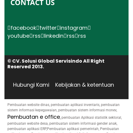
CONTACT US
facebook
twitter
instagram
youtube
rss
linkedin
rss
rss
© CV. Solusi Global Servisindo All Right
Reserved 2013.
Hubungi Kami
Kebijakan & ketentuan
Pembuatan website dinas, pembuatan aplikasi inventaris, pembuatan
sistem informasi kepegawaian, pembuatan sistem informasi monev,
Pembuatan e office
,
pembuatan Aplikasi statistik sektoral,
pembuatan website desa, pembuatan sistem informasi gender anak,
pembuatan aplikasi ERP,Pembuatan aplikasi pemerintah, Pembuatan