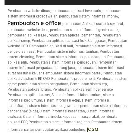
Pembuatan website dinas, pembuatan aplikasi inventaris, pembuatan
sistem informasi kepegawaian, pembuatan sistem informasi monev,
Pembuatan e office
,
pembuatan Aplikasi statistik sektoral,
pembuatan website desa, pembuatan sistem informasi gender anak,
pembuatan aplikasi ERP,Pembuatan aplikasi pemerintah, Pembuatan
aplikasi smep, Pembuatan aplikasi realisasi fisik & anggaran, Pembuatan
website OPD, Pembuatan aplikasi di bali, Pembuatan sistem informasi
pengelolaan aset, Pembuatan sistem informasi tagihan, Pembuatan
sistem elearning, Pembuatan sistem informasi perencanaan, Pembuatan
aplikasi jdih, Pembuatan sistem informasi pengaduan, Pembuatan
sistem informasi pengadaan barang jasa, pembuatan sistem informasi
surat masuk & keluar, Pembuatan sistem informasi partai, Pembuatan
aplikasi / sistem e-RKBMD, Pembuatan e procurement, Pembuatan sistem
eproc, pembuatan sistem pengadaan, Pembuatan sistem erp,
Pembuatan aplikasi bisnis, Pembuatan aplikasi reminder service,
Pembuatan aplikasi asset, Sistem informasi laboratorium, sistem
informasi biro umum, sistem informasi e-tpp, sistem informasi
pendaftaran, sistem informasi pengawasan, pembuatan sistem informasi
gender anak (siga), Sistem informasi kesehatan, Sistem informasi
evaluasi, Sistem informasi indeks kepuasan masyarakat, pembuatan
aplikasi ERP, Pembuatan sistem informasi tagihan, Pembuatan sistem
jasa
informasi partai, pembuatan aplikasi budgeting,