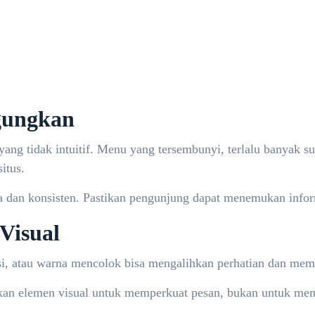
gungkan
 yang tidak intuitif. Menu yang tersembunyi, terlalu banyak su
itus.
 dan konsisten. Pastikan pengunjung dapat menemukan inform
Visual
si, atau warna mencolok bisa mengalihkan perhatian dan mem
kan elemen visual untuk memperkuat pesan, bukan untuk me