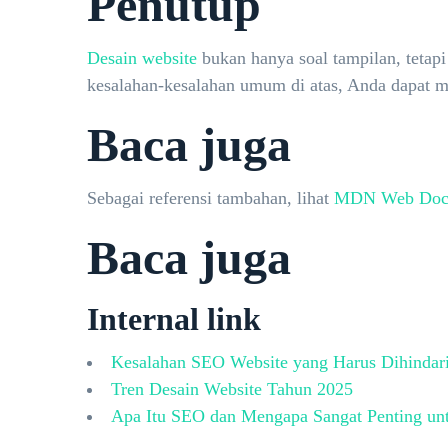
Penutup
Desain website
bukan hanya soal tampilan, tetap
kesalahan-kesalahan umum di atas, Anda dapat men
Baca juga
Sebagai referensi tambahan, lihat
MDN Web Doc
Baca juga
Internal link
Kesalahan SEO Website yang Harus Dihindar
Tren Desain Website Tahun 2025
Apa Itu SEO dan Mengapa Sangat Penting untu