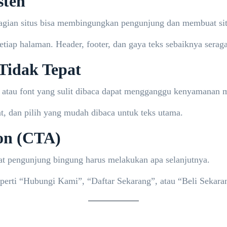
sten
gian situs bisa membingungkan pengunjung dan membuat situs 
iap halaman. Header, footer, dan gaya teks sebaiknya seraga
Tidak Tepat
en, atau font yang sulit dibaca dapat mengganggu kenyamanan
t, dan pilih yang mudah dibaca untuk teks utama.
ion (CTA)
at pengunjung bingung harus melakukan apa selanjutnya.
perti “Hubungi Kami”, “Daftar Sekarang”, atau “Beli Sekara