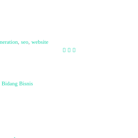
neration
,
seo
,
website
 Bidang Bisnis