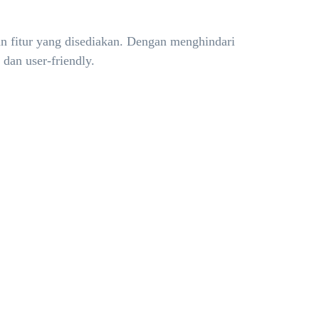
an fitur yang disediakan. Dengan menghindari
dan user-friendly.