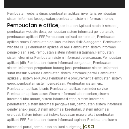
Pembuatan website dinas, pembuatan aplikasi inventaris, pembuatan
sistem informasi kepegawaian, pembuatan sistem informasi monev,
Pembuatan e office
,
pembuatan Aplikasi statistik sektoral,
pembuatan website desa, pembuatan sistem informasi gender anak,
pembuatan aplikasi ERP,Pembuatan aplikasi pemerintah, Pembuatan
aplikasi smep, Pembuatan aplikasi realisasi fisik & anggaran, Pembuatan
website OPD, Pembuatan aplikasi di bali, Pembuatan sistem informasi
pengelolaan aset, Pembuatan sistem informasi tagihan, Pembuatan
sistem elearning, Pembuatan sistem informasi perencanaan, Pembuatan
aplikasi jdih, Pembuatan sistem informasi pengaduan, Pembuatan
sistem informasi pengadaan barang jasa, pembuatan sistem informasi
surat masuk & keluar, Pembuatan sistem informasi partai, Pembuatan
aplikasi / sistem e-RKBMD, Pembuatan e procurement, Pembuatan sistem
eproc, pembuatan sistem pengadaan, Pembuatan sistem erp,
Pembuatan aplikasi bisnis, Pembuatan aplikasi reminder service,
Pembuatan aplikasi asset, Sistem informasi laboratorium, sistem
informasi biro umum, sistem informasi e-tpp, sistem informasi
pendaftaran, sistem informasi pengawasan, pembuatan sistem informasi
gender anak (siga), Sistem informasi kesehatan, Sistem informasi
evaluasi, Sistem informasi indeks kepuasan masyarakat, pembuatan
aplikasi ERP, Pembuatan sistem informasi tagihan, Pembuatan sistem
jasa
informasi partai, pembuatan aplikasi budgeting,