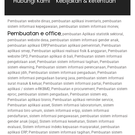
Hubungi Kami
Kebijakan & ketentuan
Pembuatan website dinas, pembuatan aplikasi inventaris, pembuatan
sistem informasi kepegawaian, pembuatan sistem informasi monev,
Pembuatan e office
,
pembuatan Aplikasi statistik sektoral,
pembuatan website desa, pembuatan sistem informasi gender anak,
pembuatan aplikasi ERP,Pembuatan aplikasi pemerintah, Pembuatan
aplikasi smep, Pembuatan aplikasi realisasi fisik & anggaran, Pembuatan
website OPD, Pembuatan aplikasi di bali, Pembuatan sistem informasi
pengelolaan aset, Pembuatan sistem informasi tagihan, Pembuatan
sistem elearning, Pembuatan sistem informasi perencanaan, Pembuatan
aplikasi jdih, Pembuatan sistem informasi pengaduan, Pembuatan
sistem informasi pengadaan barang jasa, pembuatan sistem informasi
surat masuk & keluar, Pembuatan sistem informasi partai, Pembuatan
aplikasi / sistem e-RKBMD, Pembuatan e procurement, Pembuatan sistem
eproc, pembuatan sistem pengadaan, Pembuatan sistem erp,
Pembuatan aplikasi bisnis, Pembuatan aplikasi reminder service,
Pembuatan aplikasi asset, Sistem informasi laboratorium, sistem
informasi biro umum, sistem informasi e-tpp, sistem informasi
pendaftaran, sistem informasi pengawasan, pembuatan sistem informasi
gender anak (siga), Sistem informasi kesehatan, Sistem informasi
evaluasi, Sistem informasi indeks kepuasan masyarakat, pembuatan
aplikasi ERP, Pembuatan sistem informasi tagihan, Pembuatan sistem