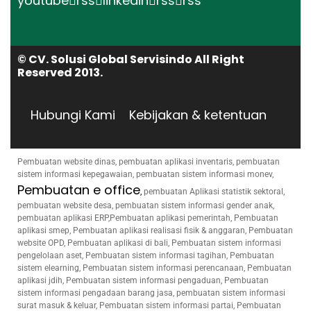
youtube
rss
linkedin
rss
rss
© CV. Solusi Global Servisindo All Right
Reserved 2013.
Hubungi Kami
Kebijakan & ketentuan
Pembuatan website dinas, pembuatan aplikasi inventaris, pembuatan
sistem informasi kepegawaian, pembuatan sistem informasi monev,
Pembuatan e office
,
pembuatan Aplikasi statistik sektoral,
pembuatan website desa, pembuatan sistem informasi gender anak,
pembuatan aplikasi ERP,Pembuatan aplikasi pemerintah, Pembuatan
aplikasi smep, Pembuatan aplikasi realisasi fisik & anggaran, Pembuatan
website OPD, Pembuatan aplikasi di bali, Pembuatan sistem informasi
pengelolaan aset, Pembuatan sistem informasi tagihan, Pembuatan
sistem elearning, Pembuatan sistem informasi perencanaan, Pembuatan
aplikasi jdih, Pembuatan sistem informasi pengaduan, Pembuatan
sistem informasi pengadaan barang jasa, pembuatan sistem informasi
surat masuk & keluar, Pembuatan sistem informasi partai, Pembuatan