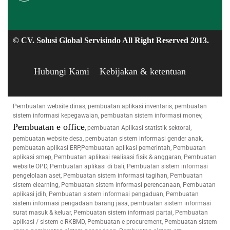
© CV. Solusi Global Servisindo All Right Reserved 2013.
Hubungi Kami
Kebijakan & ketentuan
Pembuatan website dinas, pembuatan aplikasi inventaris, pembuatan
sistem informasi kepegawaian, pembuatan sistem informasi monev,
Pembuatan e office
,
pembuatan Aplikasi statistik sektoral,
pembuatan website desa, pembuatan sistem informasi gender anak,
pembuatan aplikasi ERP,Pembuatan aplikasi pemerintah, Pembuatan
aplikasi smep, Pembuatan aplikasi realisasi fisik & anggaran, Pembuatan
website OPD, Pembuatan aplikasi di bali, Pembuatan sistem informasi
pengelolaan aset, Pembuatan sistem informasi tagihan, Pembuatan
sistem elearning, Pembuatan sistem informasi perencanaan, Pembuatan
aplikasi jdih, Pembuatan sistem informasi pengaduan, Pembuatan
sistem informasi pengadaan barang jasa, pembuatan sistem informasi
surat masuk & keluar, Pembuatan sistem informasi partai, Pembuatan
aplikasi / sistem e-RKBMD, Pembuatan e procurement, Pembuatan sistem