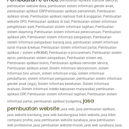
,
pembuatan Aplikasi statistik sektoral,
pembuatan website desa, pembuatan sistem informasi gender anak,
pembuatan aplikasi ERP,Pembuatan aplikasi pemerintah, Pembuatan
aplikasi smep, Pembuatan aplikasi realisasi fisik & anggaran, Pembuatan
website OPD, Pembuatan aplikasi di bali, Pembuatan sistem informasi
pengelolaan aset, Pembuatan sistem informasi tagihan, Pembuatan
sistem elearning, Pembuatan sistem informasi perencanaan, Pembuatan
aplikasi jdih, Pembuatan sistem informasi pengaduan, Pembuatan
sistem informasi pengadaan barang jasa, pembuatan sistem informasi
surat masuk & keluar, Pembuatan sistem informasi partai, Pembuatan
aplikasi / sistem e-RKBMD, Pembuatan e procurement, Pembuatan sistem
eproc, pembuatan sistem pengadaan, Pembuatan sistem erp,
Pembuatan aplikasi bisnis, Pembuatan aplikasi reminder service,
Pembuatan aplikasi asset, Sistem informasi laboratorium, sistem
informasi biro umum, sistem informasi e-tpp, sistem informasi
pendaftaran, sistem informasi pengawasan, pembuatan sistem informasi
gender anak (siga), Sistem informasi kesehatan, Sistem informasi
evaluasi, Sistem informasi indeks kepuasan masyarakat, pembuatan
aplikasi ERP, Pembuatan sistem informasi tagihan, Pembuatan sistem
jasa
informasi partai, pembuatan aplikasi budgeting,
pembuatan website
, jasa web, jasa pembuatan aplikasi,
jasa website bandung, jasa web bandungjasa bikin website, jasa bikin
company profile, jasa pembuatan website surabaya, jasa pembuatan
web profesional, jasa pembuatan website murah, jasa web surabaya, jasa