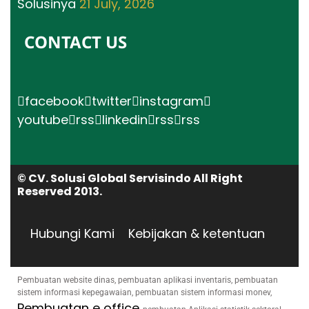
Solusinya
21 July, 2026
CONTACT US
facebook
twitter
instagram
youtube
rss
linkedin
rss
rss
© CV. Solusi Global Servisindo All Right
Reserved 2013.
Hubungi Kami
Kebijakan & ketentuan
Pembuatan website dinas, pembuatan aplikasi inventaris, pembuatan
sistem informasi kepegawaian, pembuatan sistem informasi monev,
Pembuatan e office