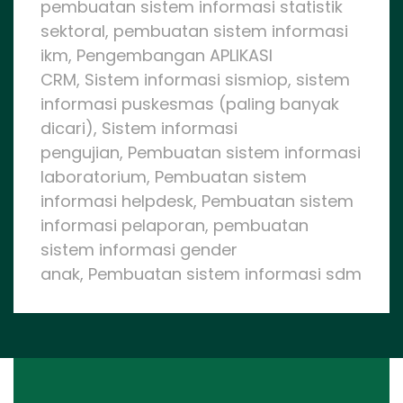
pembuatan sistem informasi statistik
sektoral, pembuatan sistem informasi
ikm, Pengembangan APLIKASI
CRM, Sistem informasi sismiop, sistem
informasi puskesmas (paling banyak
dicari), Sistem informasi
pengujian, Pembuatan sistem informasi
laboratorium, Pembuatan sistem
informasi helpdesk, Pembuatan sistem
informasi pelaporan, pembuatan
sistem informasi gender
anak, Pembuatan sistem informasi sdm