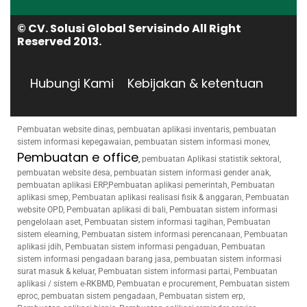
© CV. Solusi Global Servisindo All Right
Reserved 2013.
Hubungi Kami
Kebijakan & ketentuan
Pembuatan website dinas, pembuatan aplikasi inventaris, pembuatan
sistem informasi kepegawaian, pembuatan sistem informasi monev,
Pembuatan e office
,
pembuatan Aplikasi statistik sektoral,
pembuatan website desa, pembuatan sistem informasi gender anak,
pembuatan aplikasi ERP,Pembuatan aplikasi pemerintah, Pembuatan
aplikasi smep, Pembuatan aplikasi realisasi fisik & anggaran, Pembuatan
website OPD, Pembuatan aplikasi di bali, Pembuatan sistem informasi
pengelolaan aset, Pembuatan sistem informasi tagihan, Pembuatan
sistem elearning, Pembuatan sistem informasi perencanaan, Pembuatan
aplikasi jdih, Pembuatan sistem informasi pengaduan, Pembuatan
sistem informasi pengadaan barang jasa, pembuatan sistem informasi
surat masuk & keluar, Pembuatan sistem informasi partai, Pembuatan
aplikasi / sistem e-RKBMD, Pembuatan e procurement, Pembuatan sistem
eproc, pembuatan sistem pengadaan, Pembuatan sistem erp,