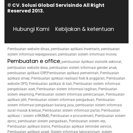
© CV. Solusi Global Servisindo All Right
Reserved 2013.
Hubungi Kami
Kebijakan & ketentuan
Pembuatan website dinas, pembuatan aplikasi inventaris, pembuatan
sistem informasi kepegawaian, pembuatan sistem informasi monev,
Pembuatan e office
,
pembuatan Aplikasi statistik sektoral,
pembuatan website desa, pembuatan sistem informasi gender anak,
pembuatan aplikasi ERP,Pembuatan aplikasi pemerintah, Pembuatan
aplikasi smep, Pembuatan aplikasi realisasi fisik & anggaran, Pembuatan
website OPD, Pembuatan aplikasi di bali, Pembuatan sistem informasi
pengelolaan aset, Pembuatan sistem informasi tagihan, Pembuatan
sistem elearning, Pembuatan sistem informasi perencanaan, Pembuatan
aplikasi jdih, Pembuatan sistem informasi pengaduan, Pembuatan
sistem informasi pengadaan barang jasa, pembuatan sistem informasi
surat masuk & keluar, Pembuatan sistem informasi partai, Pembuatan
aplikasi / sistem e-RKBMD, Pembuatan e procurement, Pembuatan sistem
eproc, pembuatan sistem pengadaan, Pembuatan sistem erp,
Pembuatan aplikasi bisnis, Pembuatan aplikasi reminder service,
Pembuatan aplikasi asset, Sistem informasi laboratorium, sistem