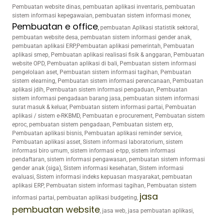
Pembuatan website dinas, pembuatan aplikasi inventaris, pembuatan
sistem informasi kepegawaian, pembuatan sistem informasi monev,
Pembuatan e office
,
pembuatan Aplikasi statistik sektoral,
pembuatan website desa, pembuatan sistem informasi gender anak,
pembuatan aplikasi ERP,Pembuatan aplikasi pemerintah, Pembuatan
aplikasi smep, Pembuatan aplikasi realisasi fisik & anggaran, Pembuatan
website OPD, Pembuatan aplikasi di bali, Pembuatan sistem informasi
pengelolaan aset, Pembuatan sistem informasi tagihan, Pembuatan
sistem elearning, Pembuatan sistem informasi perencanaan, Pembuatan
aplikasi jdih, Pembuatan sistem informasi pengaduan, Pembuatan
sistem informasi pengadaan barang jasa, pembuatan sistem informasi
surat masuk & keluar, Pembuatan sistem informasi partai, Pembuatan
aplikasi / sistem e-RKBMD, Pembuatan e procurement, Pembuatan sistem
eproc, pembuatan sistem pengadaan, Pembuatan sistem erp,
Pembuatan aplikasi bisnis, Pembuatan aplikasi reminder service,
Pembuatan aplikasi asset, Sistem informasi laboratorium, sistem
informasi biro umum, sistem informasi e-tpp, sistem informasi
pendaftaran, sistem informasi pengawasan, pembuatan sistem informasi
gender anak (siga), Sistem informasi kesehatan, Sistem informasi
evaluasi, Sistem informasi indeks kepuasan masyarakat, pembuatan
aplikasi ERP, Pembuatan sistem informasi tagihan, Pembuatan sistem
jasa
informasi partai, pembuatan aplikasi budgeting,
pembuatan website
, jasa web, jasa pembuatan aplikasi,