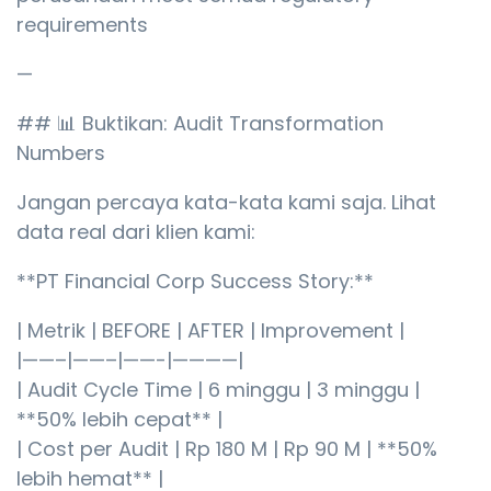
requirements
—
## 📊 Buktikan: Audit Transformation
Numbers
Jangan percaya kata-kata kami saja. Lihat
data real dari klien kami:
**PT Financial Corp Success Story:**
| Metrik | BEFORE | AFTER | Improvement |
|——–|——–|——-|————|
| Audit Cycle Time | 6 minggu | 3 minggu |
**50% lebih cepat** |
| Cost per Audit | Rp 180 M | Rp 90 M | **50%
lebih hemat** |