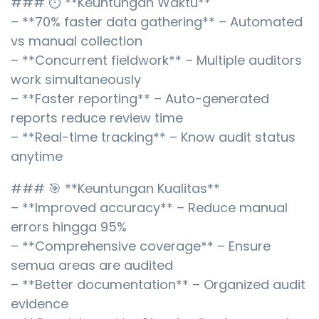
### ⏱️ **Keuntungan Waktu**
– **70% faster data gathering** – Automated
vs manual collection
– **Concurrent fieldwork** – Multiple auditors
work simultaneously
– **Faster reporting** – Auto-generated
reports reduce review time
– **Real-time tracking** – Know audit status
anytime
### 🎯 **Keuntungan Kualitas**
– **Improved accuracy** – Reduce manual
errors hingga 95%
– **Comprehensive coverage** – Ensure
semua areas are audited
– **Better documentation** – Organized audit
evidence