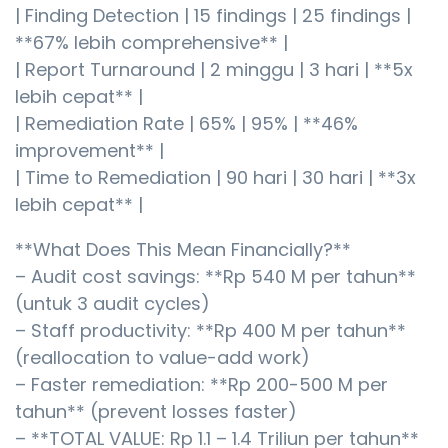
| Finding Detection | 15 findings | 25 findings |
**67% lebih comprehensive** |
| Report Turnaround | 2 minggu | 3 hari | **5x
lebih cepat** |
| Remediation Rate | 65% | 95% | **46%
improvement** |
| Time to Remediation | 90 hari | 30 hari | **3x
lebih cepat** |
**What Does This Mean Financially?**
– Audit cost savings: **Rp 540 M per tahun**
(untuk 3 audit cycles)
– Staff productivity: **Rp 400 M per tahun**
(reallocation to value-add work)
– Faster remediation: **Rp 200-500 M per
tahun** (prevent losses faster)
– **TOTAL VALUE: Rp 1.1 – 1.4 Triliun per tahun**