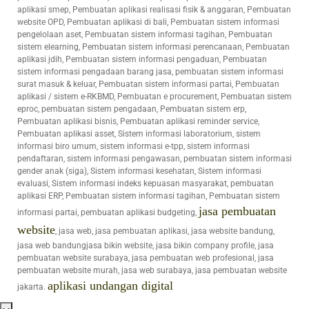
aplikasi smep, Pembuatan aplikasi realisasi fisik & anggaran, Pembuatan
website OPD, Pembuatan aplikasi di bali, Pembuatan sistem informasi
pengelolaan aset, Pembuatan sistem informasi tagihan, Pembuatan
sistem elearning, Pembuatan sistem informasi perencanaan, Pembuatan
aplikasi jdih, Pembuatan sistem informasi pengaduan, Pembuatan
sistem informasi pengadaan barang jasa, pembuatan sistem informasi
surat masuk & keluar, Pembuatan sistem informasi partai, Pembuatan
aplikasi / sistem e-RKBMD, Pembuatan e procurement, Pembuatan sistem
eproc, pembuatan sistem pengadaan, Pembuatan sistem erp,
Pembuatan aplikasi bisnis, Pembuatan aplikasi reminder service,
Pembuatan aplikasi asset, Sistem informasi laboratorium, sistem
informasi biro umum, sistem informasi e-tpp, sistem informasi
pendaftaran, sistem informasi pengawasan, pembuatan sistem informasi
gender anak (siga), Sistem informasi kesehatan, Sistem informasi
evaluasi, Sistem informasi indeks kepuasan masyarakat, pembuatan
aplikasi ERP, Pembuatan sistem informasi tagihan, Pembuatan sistem
jasa pembuatan
informasi partai, pembuatan aplikasi budgeting,
website
, jasa web, jasa pembuatan aplikasi, jasa website bandung,
jasa web bandungjasa bikin website, jasa bikin company profile, jasa
pembuatan website surabaya, jasa pembuatan web profesional, jasa
pembuatan website murah, jasa web surabaya, jasa pembuatan website
aplikasi undangan digital
jakarta.