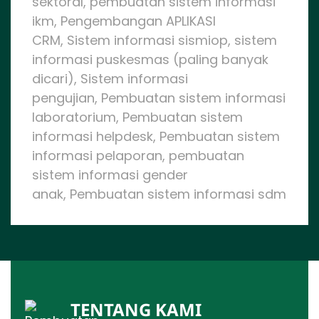
sektoral, pembuatan sistem informasi
ikm, Pengembangan APLIKASI
CRM, Sistem informasi sismiop, sistem
informasi puskesmas (paling banyak
dicari), Sistem informasi
pengujian, Pembuatan sistem informasi
laboratorium, Pembuatan sistem
informasi helpdesk, Pembuatan sistem
informasi pelaporan, pembuatan
sistem informasi gender
anak, Pembuatan sistem informasi sdm
TENTANG KAMI