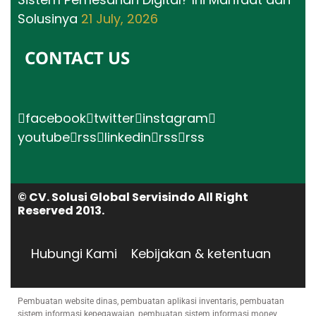
Solusinya
21 July, 2026
CONTACT US
facebook
twitter
instagram
youtube
rss
linkedin
rss
rss
© CV. Solusi Global Servisindo All Right
Reserved 2013.
Hubungi Kami
Kebijakan & ketentuan
Pembuatan website dinas, pembuatan aplikasi inventaris, pembuatan
sistem informasi kepegawaian, pembuatan sistem informasi monev,