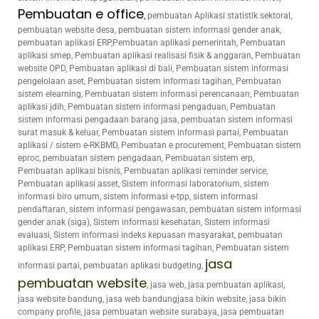
Pembuatan e office
,
pembuatan Aplikasi statistik sektoral,
pembuatan website desa, pembuatan sistem informasi gender anak,
pembuatan aplikasi ERP,Pembuatan aplikasi pemerintah, Pembuatan
aplikasi smep, Pembuatan aplikasi realisasi fisik & anggaran, Pembuatan
website OPD, Pembuatan aplikasi di bali, Pembuatan sistem informasi
pengelolaan aset, Pembuatan sistem informasi tagihan, Pembuatan
sistem elearning, Pembuatan sistem informasi perencanaan, Pembuatan
aplikasi jdih, Pembuatan sistem informasi pengaduan, Pembuatan
sistem informasi pengadaan barang jasa, pembuatan sistem informasi
surat masuk & keluar, Pembuatan sistem informasi partai, Pembuatan
aplikasi / sistem e-RKBMD, Pembuatan e procurement, Pembuatan sistem
eproc, pembuatan sistem pengadaan, Pembuatan sistem erp,
Pembuatan aplikasi bisnis, Pembuatan aplikasi reminder service,
Pembuatan aplikasi asset, Sistem informasi laboratorium, sistem
informasi biro umum, sistem informasi e-tpp, sistem informasi
pendaftaran, sistem informasi pengawasan, pembuatan sistem informasi
gender anak (siga), Sistem informasi kesehatan, Sistem informasi
evaluasi, Sistem informasi indeks kepuasan masyarakat, pembuatan
aplikasi ERP, Pembuatan sistem informasi tagihan, Pembuatan sistem
jasa
informasi partai, pembuatan aplikasi budgeting,
pembuatan website
, jasa web, jasa pembuatan aplikasi,
jasa website bandung, jasa web bandungjasa bikin website, jasa bikin
company profile, jasa pembuatan website surabaya, jasa pembuatan