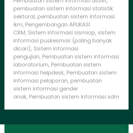
Pembuatan sistem informasi asset,
pembuatan sistem informasi statistik
sektoral, pembuatan sistem informasi
ikm, Pengembangan APLIKASI
CRM, Sistem informasi sismiop, sistem
informasi puskesmas (paling banyak
dicari), Sistem informasi
pengujian, Pembuatan sistem informasi
laboratorium, Pembuatan sistem
informasi helpdesk, Pembuatan sistem
informasi pelaporan, pembuatan
sistem informasi gender
anak, Pembuatan sistem informasi sdm