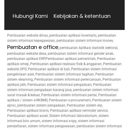
Hubungi Kami
Kebijakan & ketentuan
Pembuatan website dinas, pembuatan aplikasi inventaris, pembuatan
sistem informasi kepegawaian, pembuatan sistem informasi monev,
Pembuatan e office
,
pembuatan Aplikasi statistik sektoral,
pembuatan website desa, pembuatan sistem informasi gender anak,
pembuatan aplikasi ERP,Pembuatan aplikasi pemerintah, Pembuatan
aplikasi smep, Pembuatan aplikasi realisasi fisik & anggaran, Pembuatan
website OPD, Pembuatan aplikasi di bali, Pembuatan sistem informasi
pengelolaan aset, Pembuatan sistem informasi tagihan, Pembuatan
sistem elearning, Pembuatan sistem informasi perencanaan, Pembuatan
aplikasi jdih, Pembuatan sistem informasi pengaduan, Pembuatan
sistem informasi pengadaan barang jasa, pembuatan sistem informasi
surat masuk & keluar, Pembuatan sistem informasi partai, Pembuatan
aplikasi / sistem e-RKBMD, Pembuatan e procurement, Pembuatan sistem
eproc, pembuatan sistem pengadaan, Pembuatan sistem erp,
Pembuatan aplikasi bisnis, Pembuatan aplikasi reminder service,
Pembuatan aplikasi asset, Sistem informasi laboratorium, sistem
informasi biro umum, sistem informasi e-tpp, sistem informasi
pendaftaran, sistem informasi pengawasan, pembuatan sistem informasi