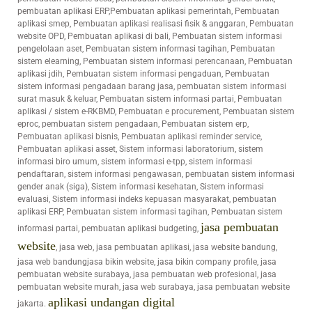
pembuatan aplikasi ERP,Pembuatan aplikasi pemerintah, Pembuatan
aplikasi smep, Pembuatan aplikasi realisasi fisik & anggaran, Pembuatan
website OPD, Pembuatan aplikasi di bali, Pembuatan sistem informasi
pengelolaan aset, Pembuatan sistem informasi tagihan, Pembuatan
sistem elearning, Pembuatan sistem informasi perencanaan, Pembuatan
aplikasi jdih, Pembuatan sistem informasi pengaduan, Pembuatan
sistem informasi pengadaan barang jasa, pembuatan sistem informasi
surat masuk & keluar, Pembuatan sistem informasi partai, Pembuatan
aplikasi / sistem e-RKBMD, Pembuatan e procurement, Pembuatan sistem
eproc, pembuatan sistem pengadaan, Pembuatan sistem erp,
Pembuatan aplikasi bisnis, Pembuatan aplikasi reminder service,
Pembuatan aplikasi asset, Sistem informasi laboratorium, sistem
informasi biro umum, sistem informasi e-tpp, sistem informasi
pendaftaran, sistem informasi pengawasan, pembuatan sistem informasi
gender anak (siga), Sistem informasi kesehatan, Sistem informasi
evaluasi, Sistem informasi indeks kepuasan masyarakat, pembuatan
aplikasi ERP, Pembuatan sistem informasi tagihan, Pembuatan sistem
jasa pembuatan
informasi partai, pembuatan aplikasi budgeting,
website
, jasa web, jasa pembuatan aplikasi, jasa website bandung,
jasa web bandungjasa bikin website, jasa bikin company profile, jasa
pembuatan website surabaya, jasa pembuatan web profesional, jasa
pembuatan website murah, jasa web surabaya, jasa pembuatan website
aplikasi undangan digital
jakarta.