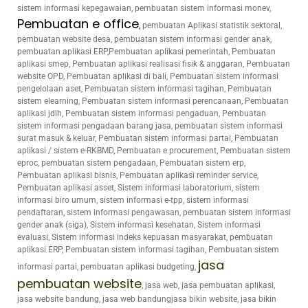
sistem informasi kepegawaian, pembuatan sistem informasi monev,
Pembuatan e office
,
pembuatan Aplikasi statistik sektoral,
pembuatan website desa, pembuatan sistem informasi gender anak,
pembuatan aplikasi ERP,Pembuatan aplikasi pemerintah, Pembuatan
aplikasi smep, Pembuatan aplikasi realisasi fisik & anggaran, Pembuatan
website OPD, Pembuatan aplikasi di bali, Pembuatan sistem informasi
pengelolaan aset, Pembuatan sistem informasi tagihan, Pembuatan
sistem elearning, Pembuatan sistem informasi perencanaan, Pembuatan
aplikasi jdih, Pembuatan sistem informasi pengaduan, Pembuatan
sistem informasi pengadaan barang jasa, pembuatan sistem informasi
surat masuk & keluar, Pembuatan sistem informasi partai, Pembuatan
aplikasi / sistem e-RKBMD, Pembuatan e procurement, Pembuatan sistem
eproc, pembuatan sistem pengadaan, Pembuatan sistem erp,
Pembuatan aplikasi bisnis, Pembuatan aplikasi reminder service,
Pembuatan aplikasi asset, Sistem informasi laboratorium, sistem
informasi biro umum, sistem informasi e-tpp, sistem informasi
pendaftaran, sistem informasi pengawasan, pembuatan sistem informasi
gender anak (siga), Sistem informasi kesehatan, Sistem informasi
evaluasi, Sistem informasi indeks kepuasan masyarakat, pembuatan
aplikasi ERP, Pembuatan sistem informasi tagihan, Pembuatan sistem
jasa
informasi partai, pembuatan aplikasi budgeting,
pembuatan website
, jasa web, jasa pembuatan aplikasi,
jasa website bandung, jasa web bandungjasa bikin website, jasa bikin