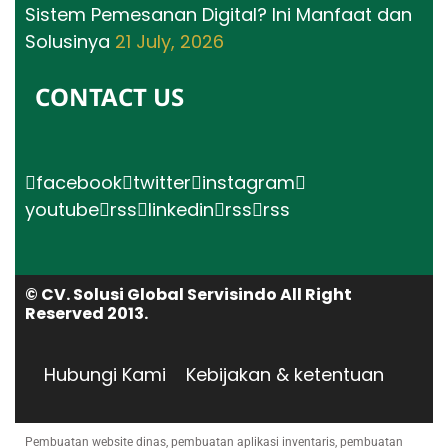
Sistem Pemesanan Digital? Ini Manfaat dan
Solusinya
21 July, 2026
CONTACT US
facebook
twitter
instagram
youtube
rss
linkedin
rss
rss
© CV. Solusi Global Servisindo All Right
Reserved 2013.
Hubungi Kami
Kebijakan & ketentuan
Pembuatan website dinas, pembuatan aplikasi inventaris, pembuatan