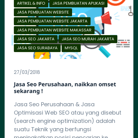
ARTIKEL & INFO
JASA PEMBUATAN APLIKASI
JASA PEMBUATAN WEBSITE
JASA PEMBUATAN WEBSITE JAKARTA
JASA PEMBUATAN WEBSITE MAKASSAR
JASA SEO JAKARTA
JASA SEO MURAH JAKARTA
JASA SEO SURABAYA
MYSQL
27/03/2018
Jasa Seo Perusahaan, naikkan omset
sekarang !
Jasa Seo Perusahaan & Jasa
Optimisasi Web SEO atau yang disebut
(search engine optimization) adalah
suatu Teknik yang berfungsi
meningkatkan posisi pencarian ke